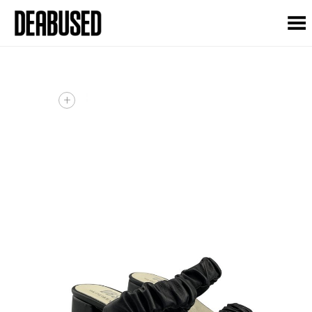
Toggle Menu
+
+