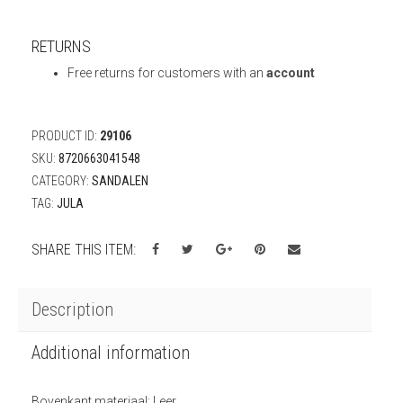
RETURNS
Free returns for customers with an
account
PRODUCT ID:
29106
SKU:
8720663041548
CATEGORY:
SANDALEN
TAG:
JULA
SHARE THIS ITEM:
Description
Additional information
Bovenkant materiaal; Leer