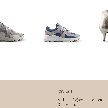
€
87,57
€
87,57
,95
€
149,95
CONTACT
Mail us:
info@deabused.com
Chat with us