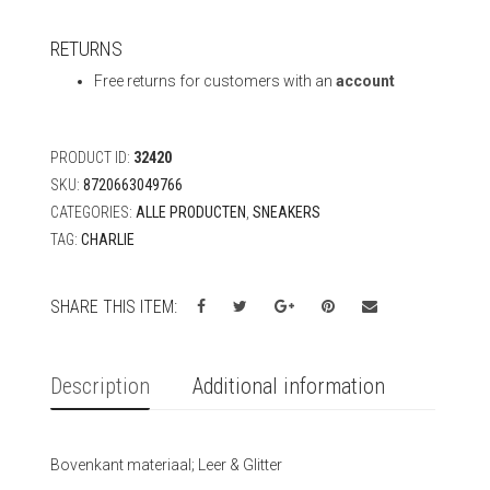
RETURNS
Free returns for customers with an
account
PRODUCT ID:
32420
SKU:
8720663049766
CATEGORIES:
ALLE PRODUCTEN
,
SNEAKERS
TAG:
CHARLIE
SHARE THIS ITEM:
Description
Additional information
Bovenkant materiaal; Leer & Glitter