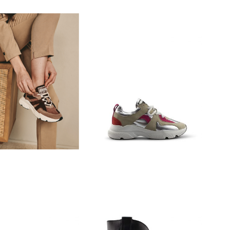
€
129,95
€
87,57
€
149,95