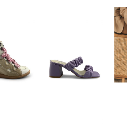
€
159,95
€
89,95