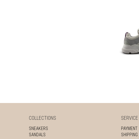
€
149
COLLECTIONS
SERVICE
SNEAKERS
PAYMENT
SANDALS
SHIPPING