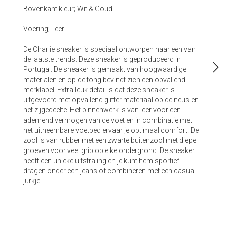
Bovenkant kleur; Wit & Goud
Voering; Leer
De Charlie sneaker is speciaal ontworpen naar een van
de laatste trends. Deze sneaker is geproduceerd in
Portugal. De sneaker is gemaakt van hoogwaardige
materialen en op de tong bevindt zich een opvallend
merklabel. Extra leuk detail is dat deze sneaker is
uitgevoerd met opvallend glitter materiaal op de neus en
het zijgedeelte. Het binnenwerk is van leer voor een
ademend vermogen van de voet en in combinatie met
het uitneembare voetbed ervaar je optimaal comfort. De
zool is van rubber met een zwarte buitenzool met diepe
groeven voor veel grip op elke ondergrond. De sneaker
heeft een unieke uitstraling en je kunt hem sportief
dragen onder een jeans of combineren met een casual
jurkje.