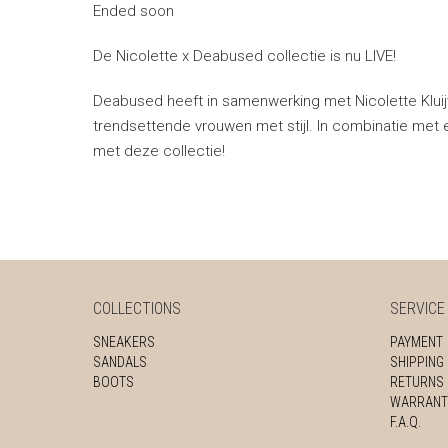
Ended soon
De Nicolette x Deabused collectie is nu LIVE!
Deabused heeft in samenwerking met Nicolette Kluij
trendsettende vrouwen met stijl. In combinatie met een
met deze collectie!
COLLECTIONS
SERVICE
SNEAKERS
PAYMENT
SANDALS
SHIPPING
BOOTS
RETURNS
WARRANT
F.A.Q.