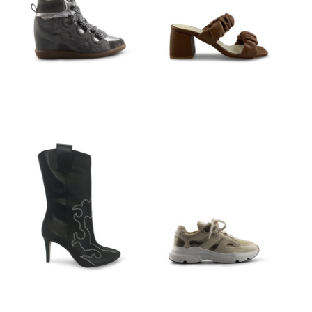
€
89,95
€
159,95