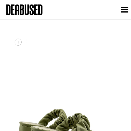
Toggle Menu
+
+